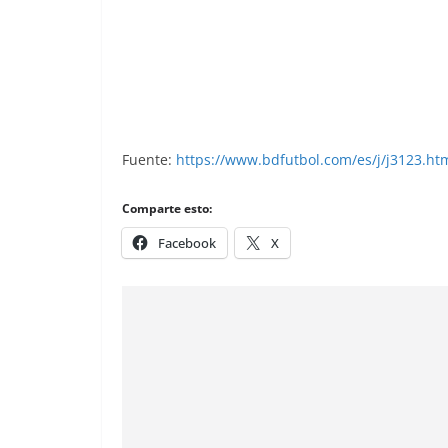
1983-84 Super Campeones. Magdaleno (S
Fuente:
https://www.bdfutbol.com/es/j/j3123.ht
Comparte esto:
Facebook
X