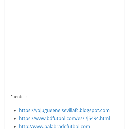
Liga 75-76. Plaza (Sevilla F.C.). Ediciones Este.
📸: Toni Izaro.
Fuentes:
https://yojugueenelsevillafc.blogspot.com
https://www.bdfutbol.com/es/j/j5494.html
http://www.palabradefutbol.com