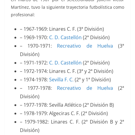
Martínez, tuvo la siguiente trayectoria futbolística como
profesional:
– 1967-1969: Linares C. F. (3ª División)
– 1969-1970:
C. D. Castellón
(2ª División)
– 1970-1971:
Recreativo de Huelva
(3ª
División)
– 1971-1972:
C. D. Castellón
(2ª División)
– 1972-1974: Linares C. F. (3ª y 2ª División)
– 1974-1978:
Sevilla F. C.
(2ª y 1ª División)
– 1977-1978:
Recreativo de Huelva
(2ª
División)
– 1977-1978: Sevilla Atlético (2ª División B)
– 1978-1979: Algeciras C. F. (2ª División)
– 1979-1982: Linares C. F. (2ª División B y 2ª
División)