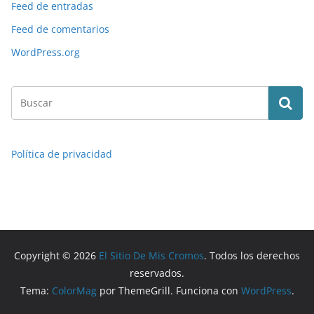
Feed de entradas
Feed de comentarios
WordPress.org
Política de privacidad
Copyright © 2026
El Sitio De Mis Cromos
. Todos los derechos
reservados.
Tema:
ColorMag
por ThemeGrill. Funciona con
WordPress
.