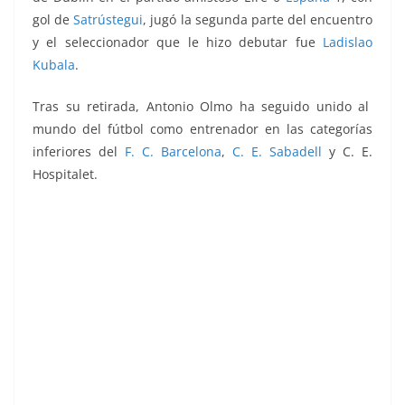
gol de
Satrústegui
, jugó la segunda parte del encuentro
y el seleccionador que le hizo debutar fue
Ladislao
Kubala
.
Tras su retirada, Antonio Olmo ha seguido unido al
mundo del fútbol como entrenador en las categorías
inferiores del
F. C. Barcelona
,
C. E. Sabadell
y C. E.
Hospitalet.
Liga 82-83. Olmo (F.C. Barcelona). Ediciones
Este.