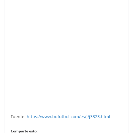
Super Cromos Los Mejores del Mundo (1981).
Chicle Fútbol Boomer.
Fuente:
https://www.bdfutbol.com/es/j/j3323.html
Comparte esto: