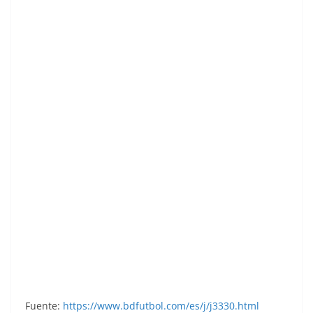
Liga 85-86. Gelo (Real Club Celta de Vigo).
Ediciones Este.
Fuente:
https://www.bdfutbol.com/es/j/j3330.html