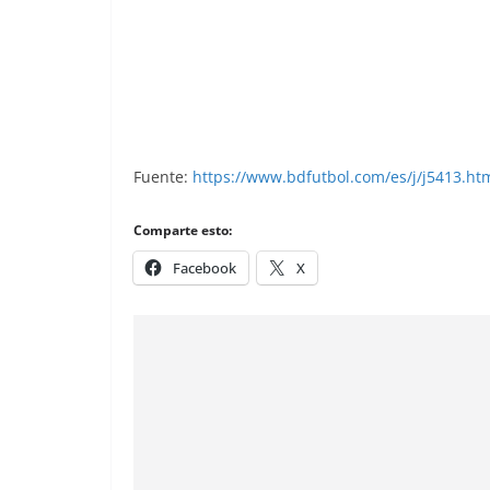
Liga 60-61. Adelardo (Atlético de Madri
Fuente:
https://www.bdfutbol.com/es/j/j5413.ht
Comparte esto:
Facebook
X