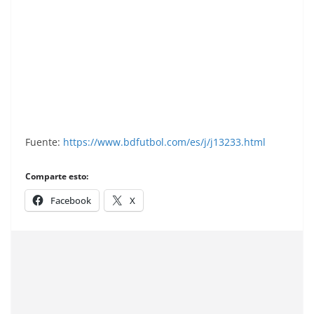
Liga 80-81. Bebic (Real Valladolid). Ediciones
Fher. 📸: Grupo de Facebook Nuestros
álbumes de cromos.
Fuente:
https://www.bdfutbol.com/es/j/j13233.html
Comparte esto:
Facebook
X