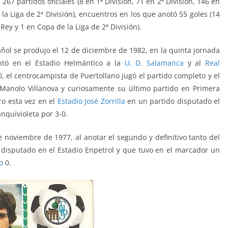
7 partidos oficiales (8 en 1ª División, 71 en 2ª División, 146 en
la Liga de 2ª División), encuentros en los que anotó 55 goles (14
 Rey y 1 en Copa de la Liga de 2ª División).
ñol se produjo el 12 de diciembre de 1982, en la quinta jornada
ntó en el Estadio Helmántico a la
U. D. Salamanca
y al
Real
-0, el centrocampista de Puertollano jugó el partido completo y el
 Manolo Villanova y curiosamente su último partido en Primera
ro esta vez en el
Estadio José Zorrilla
en un partido disputado el
anquivioleta por 3-0.
de noviembre de 1977, al anotar el segundo y definitivo tanto del
n disputado en el Estadio Enpetrol y que tuvo en el marcador un
o
0.