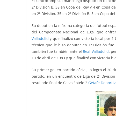
El centrocampista manchego disputó un total de 26
2ª División B, 38 en Copa del Rey y 4 en Copa de 
en 2ª División, 35 en 2ª División B, 5 en Copa del
S
u debut en la máxima categoría del fútbol espa
del Campeonato Nacional de Liga, que enfre
Valladolid
y que finalizó con victoria local por 1
técnico que le hizo debutar en 1ª División fue
también fue también ante el
Real Valladolid
, pe
10 de abril de 1983 y que finalizó con victoria bl
Su primer gol en partido oficial, lo logró el 20 
partido, en un encuentro de Liga de 2ª Divisió
resultado final de Calvo Sotelo 2
Getafe Deportiv