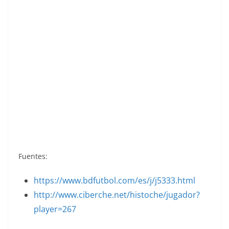
Liga 72-73. Valdez (Valencia C. F.). Ediciones
Este. 📸: Toni Izaro.
Fuentes:
https://www.bdfutbol.com/es/j/j5333.html
http://www.ciberche.net/histoche/jugador?
player=267