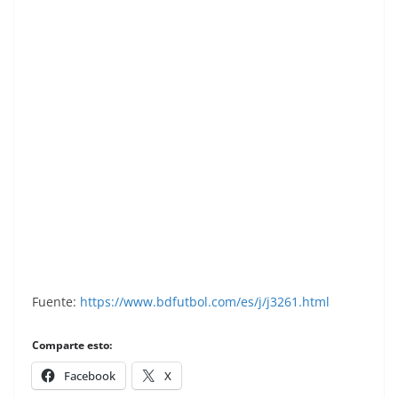
Super Fútbol 85. Roncal (Racing de Santander).
Super Cromos Rollán.
Fuente:
https://www.bdfutbol.com/es/j/j3261.html
Comparte esto:
Facebook
X