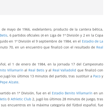
8 de mayo de 1966, exdelantero, producto de la cantera bética,
Betis
, 6 partidos oficiales (4 en Liga de 1ª División y 2 en la Copa
eguido en 1ª División
el 9 septiembre de 1984, en el
Estadio de La
 minuto 70, en un encuentro que finalizó con el resultado de
Real
añol, el 1 de enero de 1984, en la jornada 17 del Campeonato
nito Villamarín
al
Real Betis
y al
Real Valladolid
que finalizó con
no jugó los últimos 13 minutos del partido, tras sustituir a
Paco
y
Pepe Alzate
.
artido en 1ª División, fue
en el
Estadio Benito Villamarín
en un
Betis
0
Athletic Club
2, jugó los últimos 28 minutos de juego, tras
 sus encuentros en la máxima categoría del fútbol español, fue