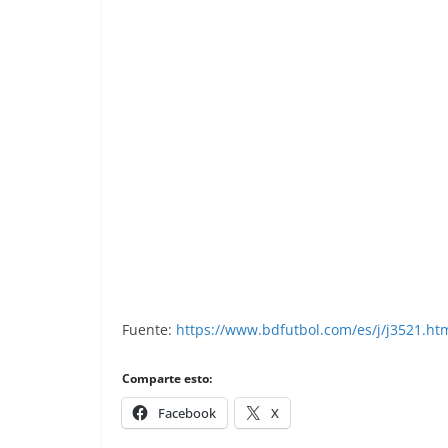
Liga 85-86. Palomino (Real Betis). Edic
Fuente:
https://www.bdfutbol.com/es/j/j3521.ht
Comparte esto:
Facebook
X