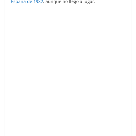
España de 1982
, aunque no llegó a jugar.
Liga 83-84. Jiménez (Real Sporting de Gijón).
Ediciones Este.