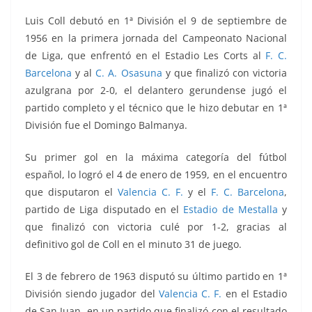
Luis Coll debutó en 1ª División el 9 de septiembre de
1956 en la primera jornada del Campeonato Nacional
de Liga, que enfrentó
en el Estadio Les Corts al
F. C.
Barcelona
y al
C. A. Osasuna
y que finalizó con victoria
azulgrana por 2-0, el delantero gerundense jugó el
partido completo y el técnico que le hizo debutar en 1ª
División fue el Domingo Balmanya.
Su primer gol en la máxima categoría del fútbol
español, lo logró el 4 de enero de 1959, en el encuentro
que disputaron el
Valencia C. F.
y el
F. C. Barcelona
,
partido de Liga disputado en el
Estadio de Mestalla
y
que finalizó con victoria culé por 1-2, gracias al
definitivo gol de Coll en el minuto 31 de juego.
El 3 de febrero de 1963 disputó su
último partido en 1ª
División siendo jugador del
Valencia C. F.
en el Estadio
de San Juan, en un partido que finalizó con el resultado