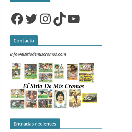
Facebook
Twitter
Instagram
TikTok
YouTube
Contacto
info@elsitiodemiscromos.com
Entradas recientes