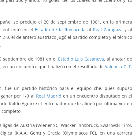
58 partidos y anotó 16 goles, de los cuales 42 encuentros y 12
spañol se produjo el 20 de septiembre de 1981, en la primera
e enfrentó
en el
Estadio de la Romareda
al
Real Zaragoza
y al
or 2-0, el delantero austriaco jugó el partido completo y el técnico
.
 26 septiembre de 1981 en el
Estadio Luis Casanova
, al anotar de
0, en un encuentro que finalizó con el resultado de
Valencia C. F.
n, fue un partido histórico para el equipo che, pues supuso
 ganar por 1-0 al
Real Madrid
en un encuentro disputado en el
endo Koldo Aguirre el entrenador que le alineó por última vez en
ó completo.
 ligas de Austria (Wiener SC, Wacker Innsbruck, Swarovski Tirol,
Bélgica (K.A.A. Gent) y Grecia (Olympiacos FC), en una carrera