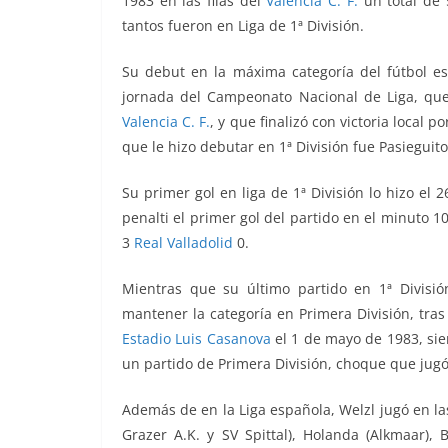
1983 en las filas del
Valencia C. F.
un total de 
tantos fueron en Liga de 1ª División.
Su debut en la máxima categoría del fútbol e
jornada del Campeonato Nacional de Liga, qu
Valencia C. F.
, y que finalizó con victoria local p
que le hizo debutar en 1ª División fue Pasieguito
Su primer gol en liga de 1ª División lo hizo el
penalti el primer gol del partido en el minuto 1
3
Real Valladolid
0.
Mientras que su último partido en 1ª Divisió
mantener la categoría en Primera División, tras
Estadio Luis Casanova
el 1 de mayo de 1983
, si
un partido de Primera División, choque que jug
Además de en la Liga española, Welzl jugó en las
Grazer A.K. y SV Spittal), Holanda (Alkmaar), 