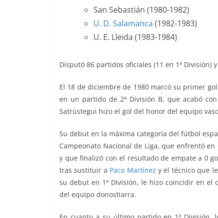
San Sebastián (1980-1982)
U. D. Salamanca
(1982-1983)
U. E. Lleida (1983-1984)
Disputó 86 partidos oficiales (11 en 1ª División) 
El 18 de diciembre de 1980 marcó su primer gol e
en un partido de 2ª División B, que acabó con 
Satrústegui hizo el gol del honor del equipo vas
Su debut en la máxima categoría del fútbol españ
Campeonato Nacional de Liga, que enfrentó
en 
y que finalizó con el resultado de empate a 0 go
tras sustituir a
Paco Martínez
y el técnico que l
su debut en 1ª División, le hizo coincidir en 
del equipo donostiarra.
En cuanto a su último partido en 1ª División, 