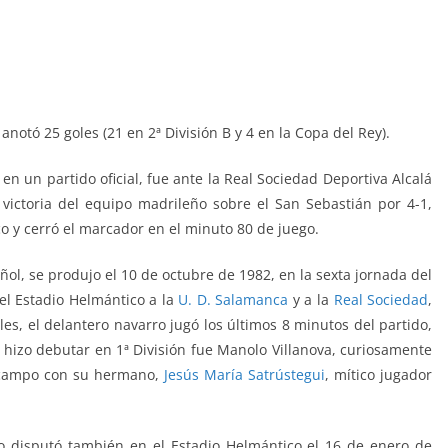
y anotó 25 goles (21 en 2ª División B y 4 en la Copa del Rey).
n un partido oficial, fue ante la Real Sociedad Deportiva Alcalá
victoria del equipo madrileño sobre el San Sebastián por 4-1,
co y cerró el marcador en el minuto 80 de juego.
ol, se produjo el 10 de octubre de 1982, en la sexta jornada del
el Estadio Helmántico a la
U. D. Salamanca
y a la
Real Sociedad
,
les, el delantero navarro jugó los últimos 8 minutos del partido,
e hizo debutar en 1ª División fue Manolo Villanova, curiosamente
el campo con su hermano,
Jesús María Satrústegui
, mítico jugador
lo disputó también en el Estadio Helmántico el 16 de enero de