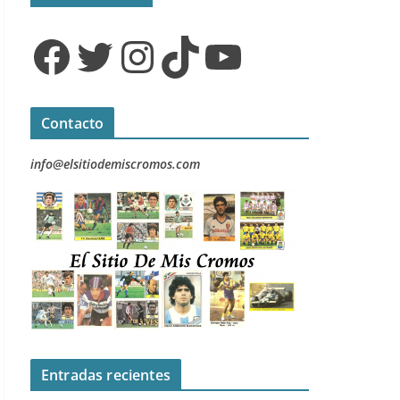
Facebook
Twitter
Instagram
TikTok
YouTube
Contacto
info@elsitiodemiscromos.com
Entradas recientes