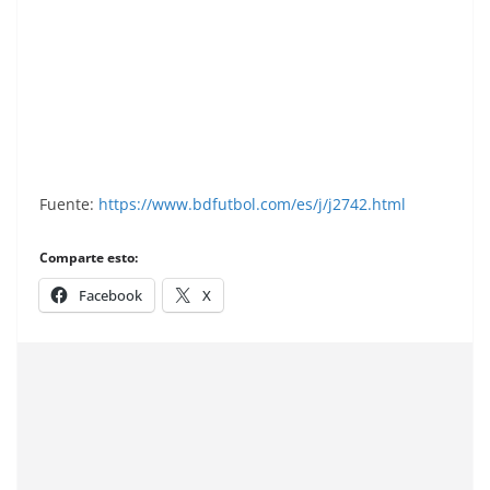
Fútbol 85-86. Campeonato de Liga. Maté (Celta
de Vigo). Editorial Lisel.
Fuente:
https://www.bdfutbol.com/es/j/j2742.html
Comparte esto:
Facebook
X