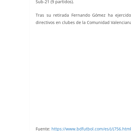
Sub-21 (9 partidos).
Tras su retirada Fernando Gómez ha ejercido
directivos en clubes de la Comunidad Valenciana
Liga 84-85. Fernando (Valencia C.F.). E
Fuente:
https://www.bdfutbol.com/es/j/j756.htm