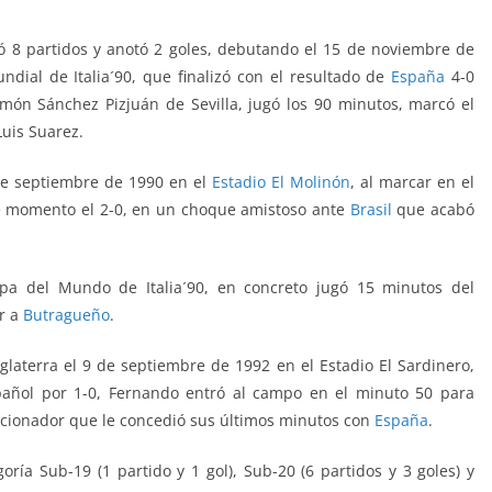
8 partidos y anotó 2 goles, debutando el 15 de noviembre de
Mundial de Italia´90, que finalizó con el resultado de
España
4-0
món Sánchez Pizjuán de Sevilla, jugó los 90 minutos, marcó el
Luis Suarez.
de septiembre de 1990 en el
Estadio El Molinón
, al marcar en el
e momento el 2-0, en un choque amistoso ante
Brasil
que acabó
pa del Mundo de Italia´90, en concreto jugó 15 minutos del
ir a
Butragueño
.
nglaterra el 9 de septiembre de 1992 en el Estadio El Sardinero,
pañol por 1-0, Fernando entró al campo en el minuto 50 para
ccionador que le concedió sus últimos minutos con
España
.
ría Sub-19 (1 partido y 1 gol), Sub-20 (6 partidos y 3 goles) y