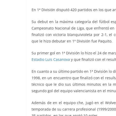
En 1ª División disputó 420 partidos en los que a
Su debut en la máxima categoría del fútbol esp
Campeonato Nacional de Liga, que enfrentó
en 
finalizó con victoria blanquivioleta por 2-1, el
que le hizo debutar en 1ª División fue
Paquito.
Su primer gol en 1ª División lo hizo el 24 de ma
Estadio Luis Casanova
y que finalizó con el resu
En cuanto a su último partido en 1ª División lo 
1998, en un encuentro que finalizó con el result
técnico que le dio sus últimos minutos en la 
segundo gol del equipo valencianista en el minu
Además de en el equipo che, jugó en el Wolver
temporada de su carrera profesional (1999/2000)
35 partidos, en los que anotó 10 goles.