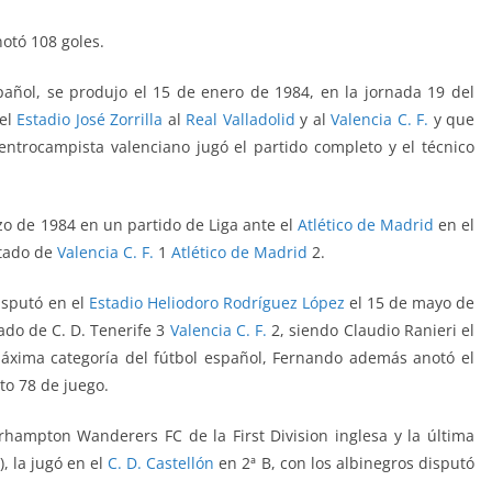
notó 108 goles.
añol, se produjo el 15 de enero de 1984, en la jornada 19 del
el
Estadio José Zorrilla
al
Real Valladolid
y al
Valencia C. F.
y que
 centrocampista valenciano jugó el partido completo y el técnico
rzo de 1984 en un partido de Liga ante el
Atlético de Madrid
en el
ltado de
Valencia C. F.
1
Atlético de Madrid
2.
disputó en el
Estadio Heliodoro Rodríguez López
el 15 de mayo de
ado de C. D. Tenerife 3
Valencia C. F.
2, siendo Claudio Ranieri el
máxima categoría del fútbol español, Fernando además anotó el
to 78 de juego.
hampton Wanderers FC de la First Division inglesa y la última
, la jugó en el
C. D. Castellón
en 2ª B, con los albinegros disputó