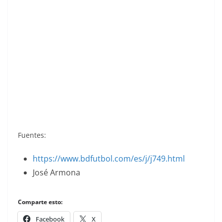
Liga 85-86. De Luis (C. A. Osasuna). Ediciones
Este.
Fuentes:
https://www.bdfutbol.com/es/j/j749.html
José Armona
Comparte esto:
Facebook
X