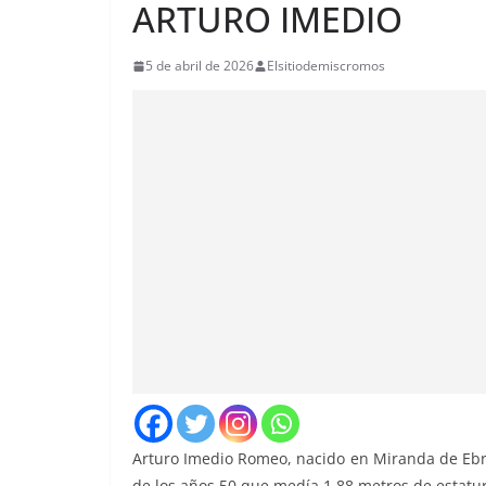
ARTURO IMEDIO
5 de abril de 2026
Elsitiodemiscromos
Arturo Imedio Romeo, nacido en Miranda de Ebro
de los años 50 que medía 1,88 metros de estatur