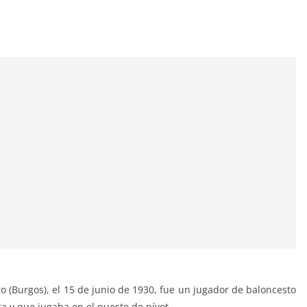
 (Burgos), el 15 de junio de 1930, fue un jugador de baloncesto
a y que jugaba en el puesto de pívot.