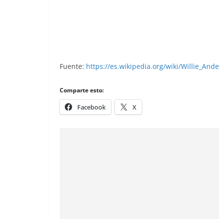
Seoul ’88. Willie Anderson (USA). Skyb
Fuente:
https://es.wikipedia.org/wiki/Willie_And
Comparte esto:
Facebook
X