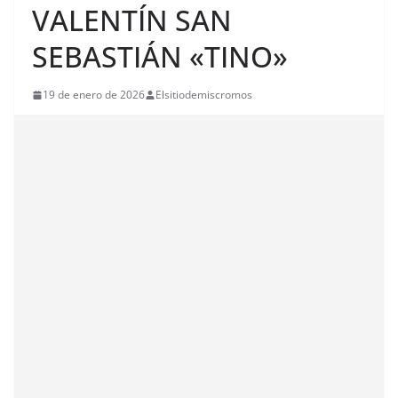
VALENTÍN SAN
SEBASTIÁN «TINO»
19 de enero de 2026
Elsitiodemiscromos