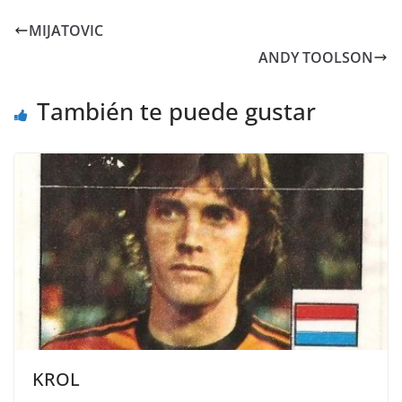
MIJATOVIC
ANDY TOOLSON
También te puede gustar
KROL