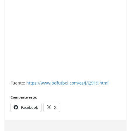
Fútbol 85-86. Campeonato de Liga. Tino
(Racing de Santander). Editorial Lisel.
Fuente:
https://www.bdfutbol.com/es/j/j2919.html
Comparte esto:
Facebook
X