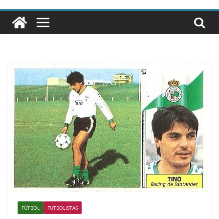
FÚTBOL
FUTBOLISTAS