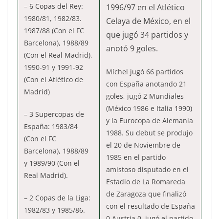
– 6 Copas del Rey:
1996/97 en el Atlético
1980/81, 1982/83.
Celaya de México, en el
1987/88 (Con el FC
que jugó 34 partidos y
Barcelona), 1988/89
anotó 9 goles.
(Con el Real Madrid),
1990-91 y 1991-92
Míchel jugó 66 partidos
(Con el Atlético de
con España anotando 21
Madrid)
goles, jugó 2 Mundiales
(México 1986 e Italia 1990)
– 3 Supercopas de
y la Eurocopa de Alemania
España: 1983/84
1988. Su debut se produjo
(Con el FC
el 20 de Noviembre de
Barcelona), 1988/89
1985 en el partido
y 1989/90 (Con el
amistoso disputado en el
Real Madrid).
Estadio de La Romareda
de Zaragoza que finalizó
– 2 Copas de la Liga:
con el resultado de España
1982/83 y 1985/86.
0 Austria 0, jugó el partido