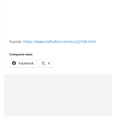
Liga 88-89. Onésimo (Real Vallladolid).
Ediciones Este.
Fuente:
https://www.bdfutbol.com/es/j/j2108.html
Comparte esto:
Facebook
X