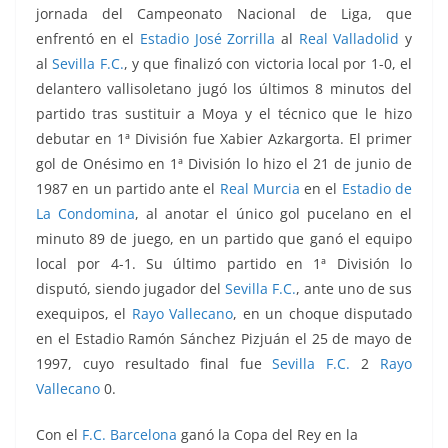
jornada del Campeonato Nacional de Liga, que
enfrentó
en el
Estadio José Zorrilla
al
Real Valladolid
y
al
Sevilla F.C.
, y que finalizó con victoria local por 1-0, el
delantero vallisoletano jugó los últimos 8 minutos del
partido tras sustituir a Moya y el técnico que le hizo
debutar en 1ª División fue Xabier Azkargorta. El primer
gol de Onésimo en 1ª División lo hizo el 21 de junio de
1987 en un partido ante el
Real Murcia
en el
Estadio de
La Condomina
, al anotar el único gol pucelano en el
minuto 89 de juego, en un partido que ganó el equipo
local por 4-1. Su último partido en 1ª División lo
disputó, siendo jugador del
Sevilla F.C.
, ante uno de sus
exequipos, el
Rayo Vallecano
, en un choque disputado
en el Estadio Ramón Sánchez Pizjuán el 25 de mayo de
1997, cuyo resultado final fue
Sevilla F.C.
2
Rayo
Vallecano
0.
Con el
F.C. Barcelona
ganó la Copa del Rey en la