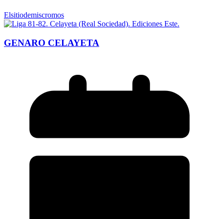
Elsitiodemiscromos
GENARO CELAYETA