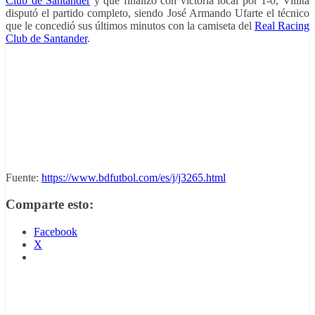
Club de Santander
y que finalizó con victoria local por 1-0, Villita
disputó el partido completo, siendo José Armando Ufarte el técnico
que le concedió sus últimos minutos con la camiseta del
Real Racing
Club de Santander
.
Liga 84-
Liga 85-
Fútbol
Liga 86-
85.
86.
85-86.
87.
Villita
Villita
Campeonato
Villita
(Racing
(Racing
de Liga.
(Racing
de
de
Villita
de
Santander).
Santander).
(Racing
Santander).
Liga 82-
Cromos
Ediciones
de
Ediciones
83.
Cano.
Este.
Santander).
Este.
Villita
Editorial
(Racing
Fuente:
https://www.bdfutbol.com/es/j/j3265.html
Lisel.
de
Santander).
Comparte esto:
Ediciones
Este.
Facebook
X