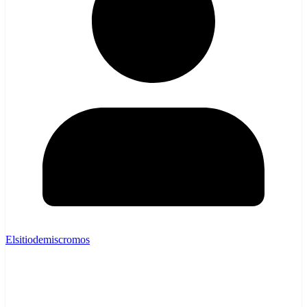
Elsitiodemiscromos