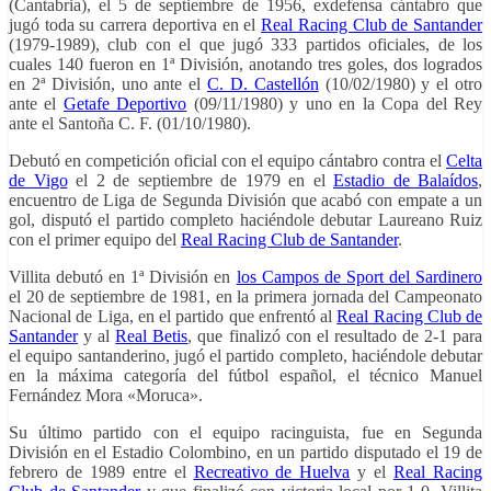
(Cantabria), el 5 de septiembre de 1956, exdefensa cántabro que
jugó toda su carrera deportiva en el
Real Racing Club de Santander
(1979-1989), club con el que jugó 333 partidos oficiales, de los
cuales 140 fueron en 1ª División, anotando tres goles, dos logrados
en 2ª División, uno ante el
C. D. Castellón
(10/02/1980) y el otro
ante el
Getafe Deportivo
(09/11/1980) y uno en la Copa del Rey
ante el Santoña C. F. (01/10/1980).
Debutó en competición oficial con el equipo cántabro contra el
Celta
de Vigo
el 2 de septiembre de 1979 en el
Estadio de Balaídos
,
encuentro de Liga de Segunda División que acabó con empate a un
gol, disputó el partido completo haciéndole debutar Laureano Ruiz
con el primer equipo del
Real Racing Club de Santander
.
Villita debutó en 1ª División en
los Campos de Sport del Sardinero
el 20 de septiembre de 1981, en la primera jornada del Campeonato
Nacional de Liga, en el partido que enfrentó al
Real Racing Club de
Santander
y al
Real Betis
, que finalizó con el resultado de 2-1 para
el equipo santanderino, jugó el partido completo, haciéndole debutar
en la máxima categoría del fútbol español, el técnico Manuel
Fernández Mora «Moruca».
Su último partido con el equipo racinguista, fue en Segunda
División en el Estadio Colombino, en un partido disputado el 19 de
febrero de 1989 entre el
Recreativo de Huelva
y el
Real Racing