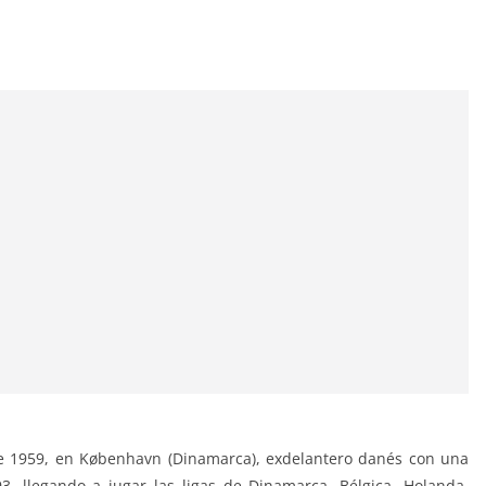
de 1959, en København (Dinamarca), exdelantero danés con una
3, llegando a jugar las ligas de Dinamarca, Bélgica, Holanda,