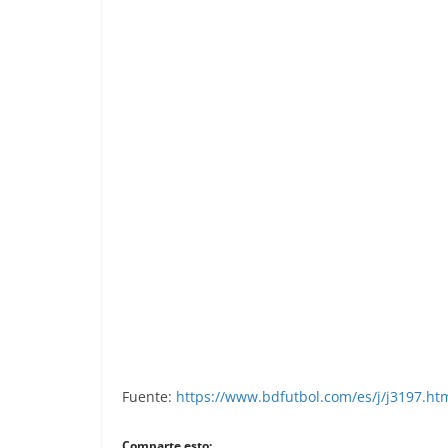
Eurocopa 1984. Brylle (Dinamarca). Ed
Fuente:
https://www.bdfutbol.com/es/j/j3197.ht
Comparte esto: