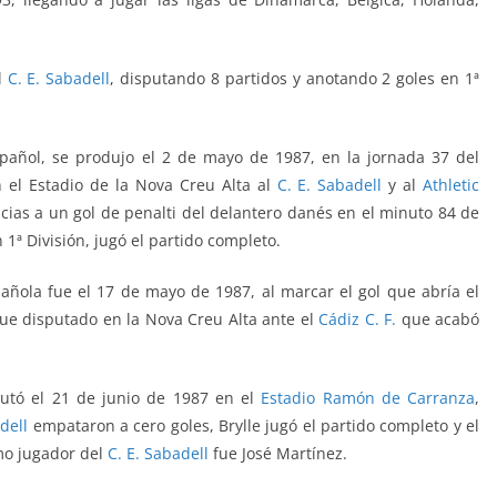
l
C. E. Sabadell
, disputando 8 partidos y anotando 2 goles en 1ª
spañol, se produjo el 2 de mayo de 1987, en la jornada 37
del
 el Estadio de la Nova Creu Alta al
C. E. Sabadell
y al
Athletic
gracias a un gol de penalti del delantero danés en el minuto 84 de
n 1ª División, jugó el partido completo
.
pañola fue
el 17 de mayo de 1987, al marcar el gol que abría el
ue disputado en la Nova Creu Alta ante el
Cádiz C. F.
que acabó
sputó el 21 de junio de 1987 en el
Estadio Ramón de Carranza
,
dell
empataron a cero goles, Brylle jugó el partido completo y el
mo jugador del
C. E. Sabadell
fue
José Martínez
.