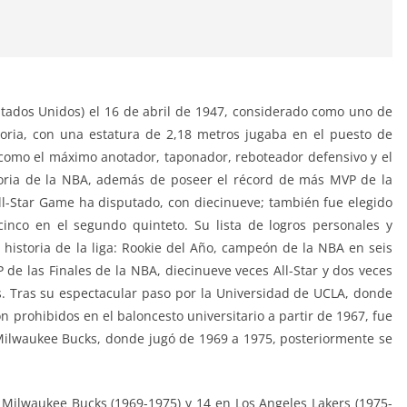
tados Unidos) el 16 de abril de 1947, considerado como uno de
toria, con una estatura de 2,18 metros jugaba en el puesto de
s como el máximo anotador, taponador, reboteador defensivo y el
toria de la NBA, además de poseer el récord de más MVP de la
l-Star Game ha disputado, con diecinueve; también fue elegido
inco en el segundo quinteto. Su lista de logros personales y
a historia de la liga: Rookie del Año, campeón de la NBA en seis
 de las Finales de la NBA, diecinueve veces All-Star y dos veces
. Tras su espectacular paso por la Universidad de UCLA, donde
on prohibidos en el baloncesto universitario a partir de 1967, fue
Milwaukee Bucks, donde jugó de 1969 a 1975, posteriormente se
Milwaukee Bucks (1969-1975) y 14 en Los Angeles Lakers (1975-