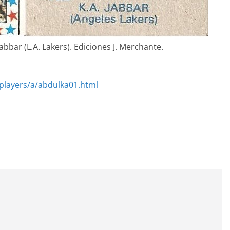
abbar (L.A. Lakers). Ediciones J. Merchante.
players/a/abdulka01.html