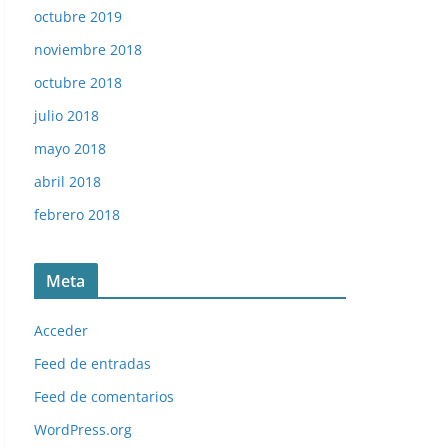
octubre 2019
noviembre 2018
octubre 2018
julio 2018
mayo 2018
abril 2018
febrero 2018
Meta
Juan Mas (F.C. Barcelona). 📸: Cromo-Montaje de Miguel 
Acceder
Feed de entradas
Feed de comentarios
WordPress.org