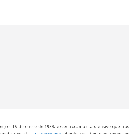
res) el 15 de enero de 1953, excentrocampista ofensivo que tras
fichado por el
F. C. Barcelona
, donde tras jugar en todas las