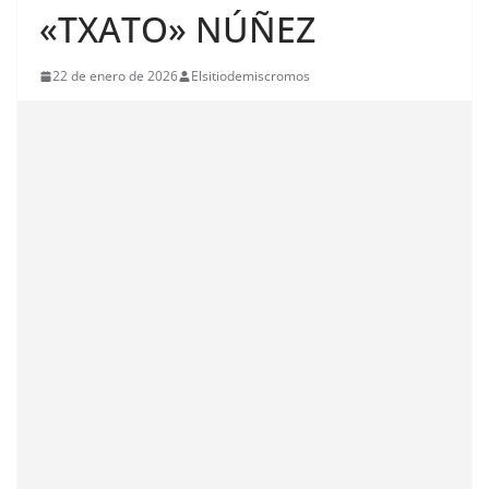
«TXATO» NÚÑEZ
22 de enero de 2026
Elsitiodemiscromos