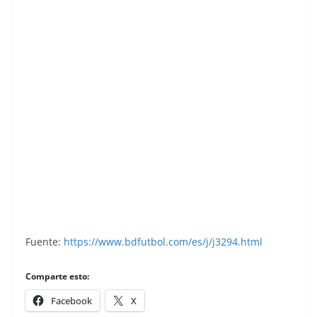
Liga 81-82. Nuñez (Athletic Club). Ediciones
Este.
Fuente:
https://www.bdfutbol.com/es/j/j3294.html
Comparte esto:
Facebook
X