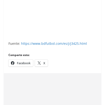
Liga 79-80. Burgueña (C. D. Málaga). Ediciones
Este.
Fuente:
https://www.bdfutbol.com/es/j/j3425.html
Comparte esto:
Facebook
X