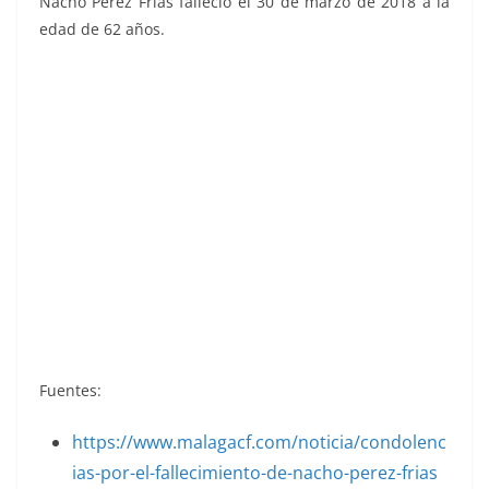
Nacho Pérez Frías falleció el 30 de marzo de 2018 a la
edad de 62 años.
Liga 82-83. Nacho (C.D. Málaga). Ediciones
Este.
Fuentes:
https://www.malagacf.com/noticia/condolenc
ias-por-el-fallecimiento-de-nacho-perez-fria
s