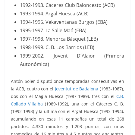
1992-1993. Cáceres Club Baloncesto
(ACB)
1993-1994. Argal Huesca (ACB)
1994-1995. Vekaventanas Burgos (EBA)
1995-1997. La Salle Maó (EBA)
1997-1998. Menorca Bàsquet (LEB)
1998-1999. C. B. Los Barrios (LEB)
1999-2002. Jovent D´Alaior (Primera
Autonómica)
Antón Soler disputó once temporadas consecutivas en
la ACB, cuatro con el
Joventut de Badalona
(1983-1987),
dos con el
Magia Huesca
(1987-1989), tres con el
C.B.
Collado Villalba
(1989-1992), una con el
Cáceres C. B.
(1992-1993)
y la última con el
Argal Huesca
(1993-1994),
acumulando en esas 11 campañas un total de 268
partidos, 4.330 minutos y 1.203 puntos, con unos
promedios de 16 minutos y 4,5 puntos por encuentro.