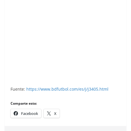
Liga 84-85. Gallardo (C. D. Málaga). Ediciones
Este.
Fuente:
https://www.bdfutbol.com/es/j/j3405.html
Comparte esto:
Facebook
X