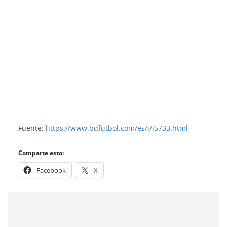
Liga 88-89. Aranguren (Real Sporting de Gijón).
Ediciones Este.
Fuente:
https://www.bdfutbol.com/es/j/j5733.html
Comparte esto:
Facebook
X