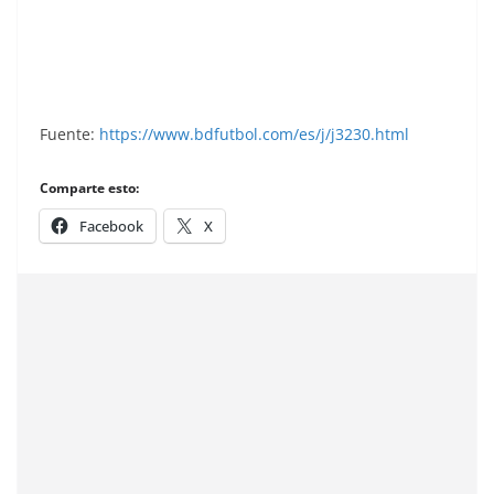
Liga 82-83. Mantilla (Racing de Santander).
Ediciones Este.
Fuente:
https://www.bdfutbol.com/es/j/j3230.html
Comparte esto:
Facebook
X