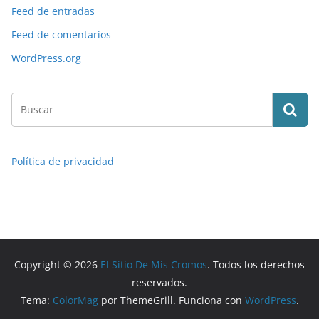
Feed de entradas
Feed de comentarios
WordPress.org
Política de privacidad
Copyright © 2026
El Sitio De Mis Cromos
. Todos los derechos
reservados.
Tema:
ColorMag
por ThemeGrill. Funciona con
WordPress
.