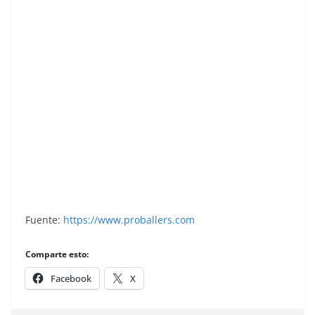
Elwayne Campbell (Metro-Santa Coloma). 📸:
Cromo-Montaje del Grupo de Facebook
Nuestros álbumes de cromos.
Fuente:
https://www.proballers.com
Comparte esto:
Facebook
X