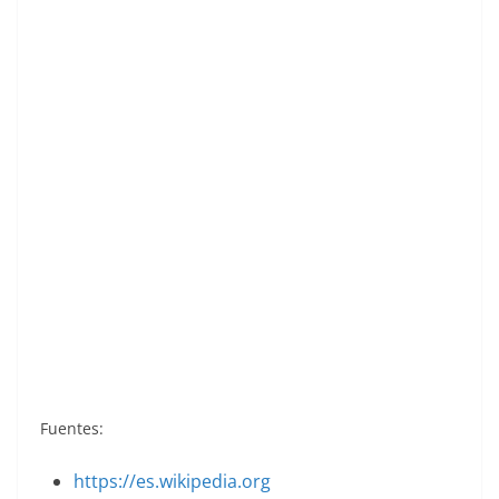
NCAA 1993. Bryan Sallier (Oklahoma
University). Classic Four Sport. 📸: José Carlos
Reyes.
Fuentes:
https://es.wikipedia.org