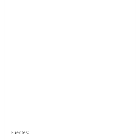
Baloncesto 1986-1987. Drazen Petrovic
(Yugoslavia). Ediciones J. Merchante. 📸:
Alberto Fernández Rodríguez
Fuentes: