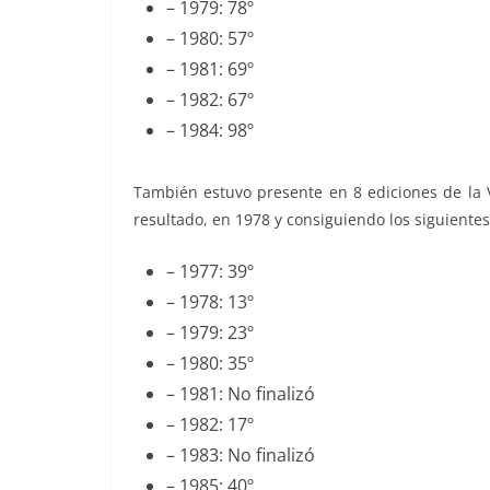
– 1979: 78º
– 1980: 57º
– 1981: 69º
– 1982: 67º
– 1984: 98º
También estuvo presente en 8 ediciones de la 
resultado, en 1978 y consiguiendo los siguientes
– 1977: 39º
– 1978: 13º
– 1979: 23º
– 1980: 35º
– 1981: No finalizó
– 1982: 17º
– 1983: No finalizó
– 1985: 40º