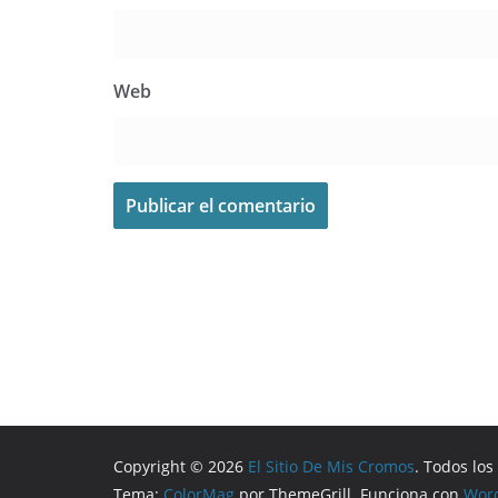
Web
Copyright © 2026
El Sitio De Mis Cromos
. Todos lo
Tema:
ColorMag
por ThemeGrill. Funciona con
Wor