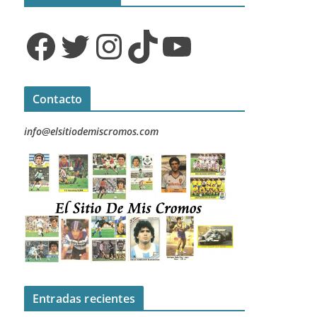
Facebook
Twitter
Instagram
TikTok
YouTube
Contacto
info@elsitiodemiscromos.com
Entradas recientes