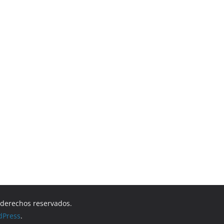
s derechos reservados.
dPress
.