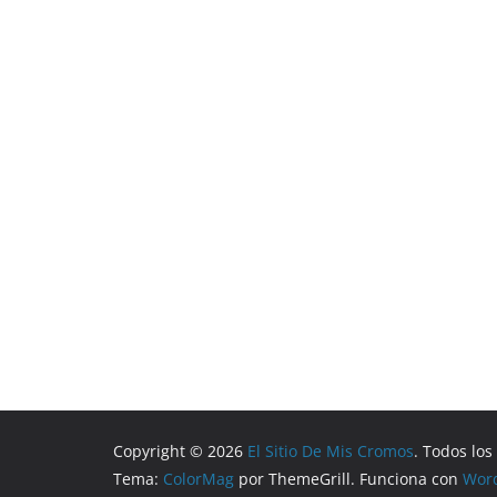
Copyright © 2026
El Sitio De Mis Cromos
. Todos lo
Tema:
ColorMag
por ThemeGrill. Funciona con
Wor