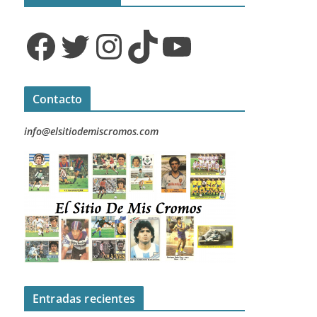
Facebook
Twitter
Instagram
TikTok
YouTube
Contacto
info@elsitiodemiscromos.com
Entradas recientes