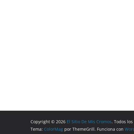
Copyright © 2026
El Sitio De Mis Cromos
. Todos lo
Tema:
ColorMag
por ThemeGrill. Funciona con
Wor