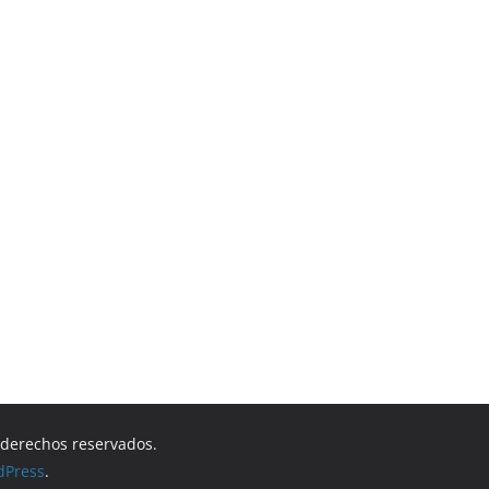
s derechos reservados.
dPress
.