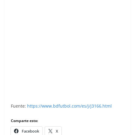
Liga 85-86. Bernardo (Sporting de Gijón).
Ediciones Este.
Fuente:
https://www.bdfutbol.com/es/j/j3166.html
Comparte esto:
Facebook
X