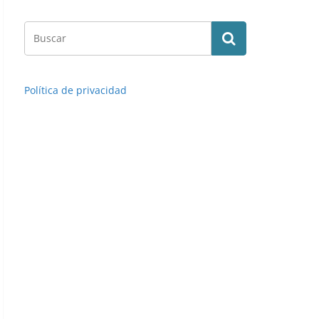
Política de privacidad
Walter Guiñazú (Olimpia). 📸: Cromo-Montaje del Grup
cromos.