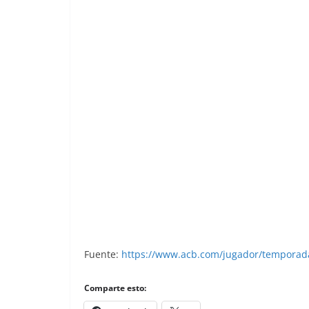
Walter Guiñazú (Taugrés). 📸: Cromo
cromos.
Fuente:
https://www.acb.com/jugador/temporad
Comparte esto: