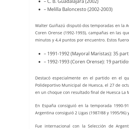
– C. B. Guadalajara (2002)
– Melilla Baloncesto (2002-2003)
Walter Guiñazú
disputó dos temporadas en la AC
Coren Orense
(1992-1993), campañas en las qu
minutos y 4,4 puntos por encuentro. Estos fue
– 1991-1992 (Mayoral Maristas): 35 par
– 1992-1993 (
Coren Orense
): 19 partid
Destacó especialmente en el partido en el q
Polideportivo Municipal de Huesca, el
27
de octu
en un choque con resultado final de Huesca La M
En España consiguió en la temporada 1990-91
Argentina consiguió 2 Ligas (1987/88 y 1995/96)
Fue internacional con la Selección de Argen