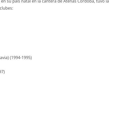
en su país natal en la cantera de Atenas Córdoba, tuvo la
 clubes:
via) (1994-1995)
97)