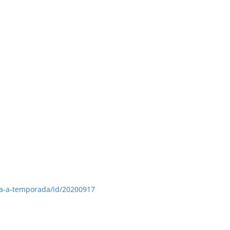
-Montaje del Grupo de Facebook Nuestros álbumes de
a-a-temporada/id/20200917