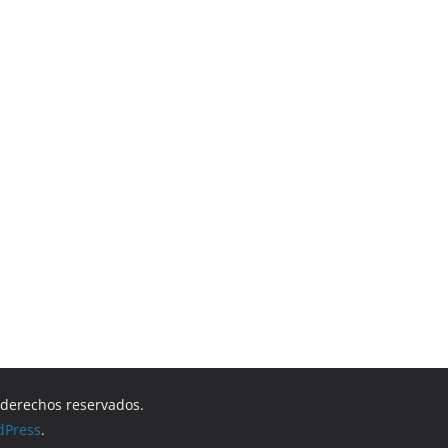
s derechos reservados.
dPress
.