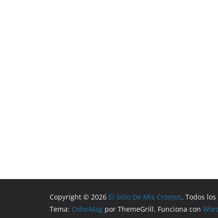
Copyright © 2026
El Sitio De Mis Cromos
. Todos lo
Tema:
ColorMag
por ThemeGrill. Funciona con
Wor