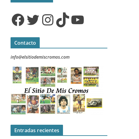
Facebook
Twitter
Instagram
TikTok
YouTube
Contacto
info@elsitiodemiscromos.com
Entradas recientes