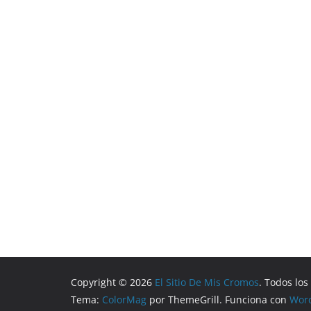
Copyright © 2026
El Sitio De Mis Cromos
. Todos lo
Tema:
ColorMag
por ThemeGrill. Funciona con
Wor