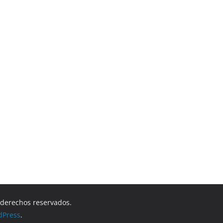
s derechos reservados.
dPress
.