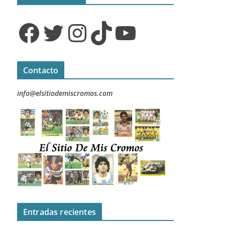
Facebook
Twitter
Instagram
TikTok
YouTube
Contacto
info@elsitiodemiscromos.com
Entradas recientes