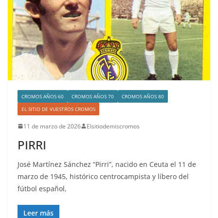
CROMOS AÑOS 60
CROMOS AÑOS 70
CROMOS AÑOS 80
EL SITIO DE VUESTROS CROMOS
11 de marzo de 2026
Elsitiodemiscromos
PIRRI
José Martínez Sánchez “Pirri”, nacido en Ceuta el 11 de
marzo de 1945, histórico centrocampista y líbero del
fútbol español,
Leer más