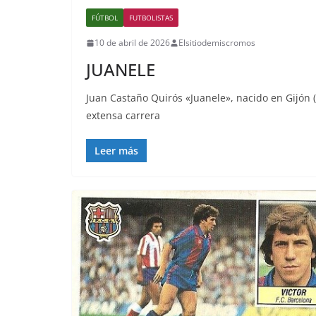
FÚTBOL
FUTBOLISTAS
10 de abril de 2026
Elsitiodemiscromos
JUANELE
Juan Castaño Quirós «Juanele», nacido en Gijón (
extensa carrera
Leer más