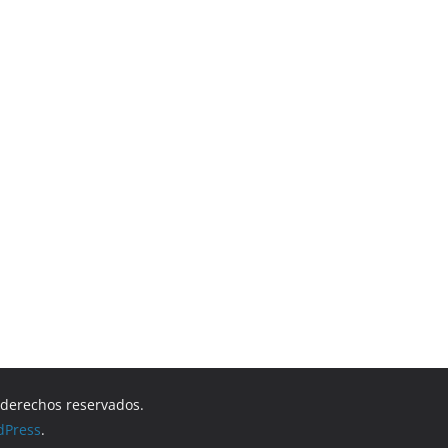
s derechos reservados.
dPress
.