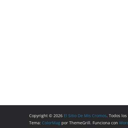
Copyright © 2026
El Sitio De Mis Cromos
. Todos lo
Tema:
ColorMag
por ThemeGrill. Funciona con
Wor