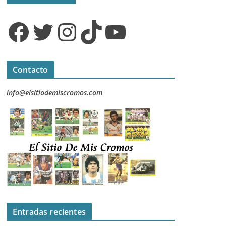
Facebook
Twitter
Instagram
TikTok
YouTube
Contacto
info@elsitiodemiscromos.com
Entradas recientes