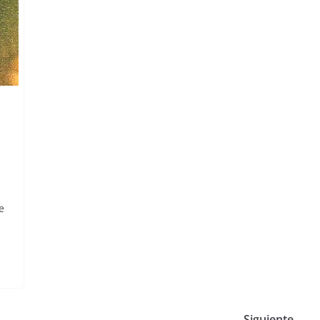
e
Siguiente →