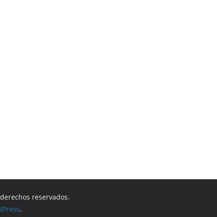
s derechos reservados.
dPress
.