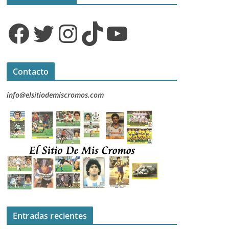
Facebook
Twitter
Instagram
TikTok
YouTube
Contacto
info@elsitiodemiscromos.com
Entradas recientes