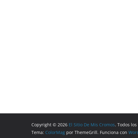
Copyright © 2026
El Sitio De Mis Cromos
. Todos lo
Tema:
ColorMag
por ThemeGrill. Funciona con
Wor