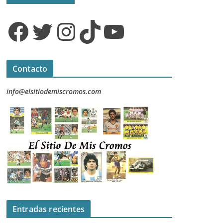
Facebook
Twitter
Instagram
TikTok
YouTube
Contacto
info@elsitiodemiscromos.com
Entradas recientes