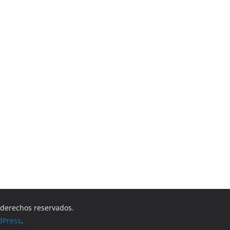
s derechos reservados.
dPress
.